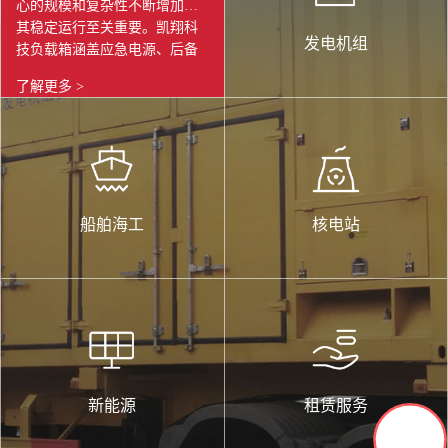
心的规模和复杂性不断增加，
其稳定运行至关重要。凯翔科
数据中心
发电机组
技负载箱涵盖应急电源、后备
发电机组的出厂检验与定期维
了解更多 >
护；采用恒功率、自主研发的
电能负荷模拟设备；检验带载
能力、制冷系统能力、 机房竣
工验收测试、模拟服务器发热
等。凯翔科技负载箱以其精
准、可靠、高效的特点成为数
船舶海工
核电站
据中心行业保障电力系统稳
定、优化能源效率、提升设备
可靠性的重要工具。在数据中
心不断发展和变革的背景下，
凯翔科技负载箱将持续为数据
中心的稳定运行保驾护航，助
力数字经济的蓬勃发展。
新能源
租赁服务