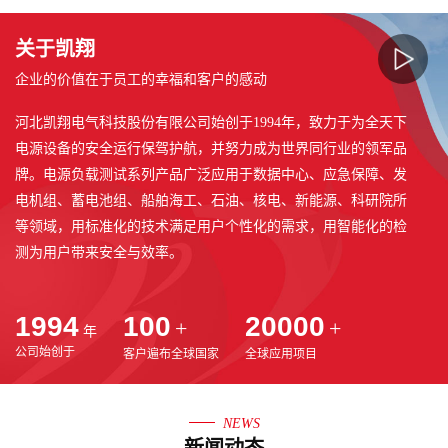
关于凯翔
企业的价值在于员工的幸福和客户的感动
河北凯翔电气科技股份有限公司始创于1994年，致力于为全天下
电源设备的安全运行保驾护航，并努力成为世界同行业的领军品
牌。电源负载测试系列产品广泛应用于数据中心、应急保障、发
电机组、蓄电池组、船舶海工、石油、核电、新能源、科研院所
等领域，用标准化的技术满足用户个性化的需求，用智能化的检
测为用户带来安全与效率。
作为负载行业公众公司，河北凯翔电气科技股份有限公司主要研
1994
100
20000
+
+
发制造以智能干式负载为代表的大功率电源检测维护设备，产品
年
公司始创于
客户遍布全球国家
全球应用项目
可为发电机组、蓄电池组、UPS等大功率电源提供负载测试，通
过科学测试来检验电源设备的性能和可靠性，提高电源设备的质
量控制能力，减少因电源故障造成的安全事故和经济损失。
NEWS
新闻动态