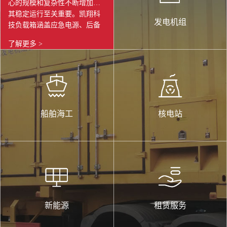
心的规模和复杂性不断增加，
其稳定运行至关重要。凯翔科
数据中心
发电机组
技负载箱涵盖应急电源、后备
发电机组的出厂检验与定期维
了解更多 >
护；采用恒功率、自主研发的
电能负荷模拟设备；检验带载
能力、制冷系统能力、 机房竣
工验收测试、模拟服务器发热
等。凯翔科技负载箱以其精
准、可靠、高效的特点成为数
船舶海工
核电站
据中心行业保障电力系统稳
定、优化能源效率、提升设备
可靠性的重要工具。在数据中
心不断发展和变革的背景下，
凯翔科技负载箱将持续为数据
中心的稳定运行保驾护航，助
力数字经济的蓬勃发展。
新能源
租赁服务