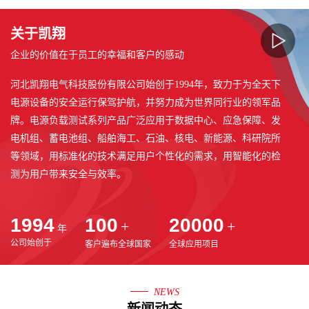
关于凯翔
企业的价值在于员工的幸福和客户的感动
河北凯翔电气科技股份有限公司始创于1994年，致力于为全天下
电源设备的安全运行保驾护航，并努力成为世界同行业的领军品
牌。电源负载测试系列产品广泛应用于数据中心、应急保障、发
电机组、蓄电池组、船舶海工、石油、核电、新能源、科研院所
等领域，用标准化的技术满足用户个性化的需求，用智能化的检
测为用户带来安全与效率。
作为负载行业公众公司，河北凯翔电气科技股份有限公司主要研
1994
100
20000
+
+
发制造以智能干式负载为代表的大功率电源检测维护设备，产品
年
公司始创于
客户遍布全球国家
全球应用项目
可为发电机组、蓄电池组、UPS等大功率电源提供负载测试，通
过科学测试来检验电源设备的性能和可靠性，提高电源设备的质
量控制能力，减少因电源故障造成的安全事故和经济损失。
NEWS
新闻动态